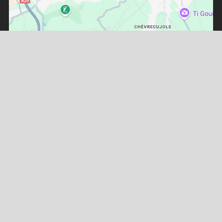
ONCE RECORDS STUDIO
138 route du Mas, 19100 Brive la Gaillarde
Contact